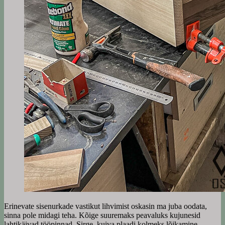
Erinevate sisenurkade vastikut lihvimist oskasin ma juba oodata,
sinna pole midagi teha. Kõige suuremaks peavaluks kujunesid
lahtikäivad tööpinnad. Sirge, kuiva plaadi kolmeks lõikamine