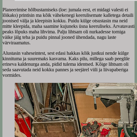
Planeerimise hõlbustamiseks (loe: jumala eest, et midagi valesti ei
lõikaks) printisin ma kõik vähekenegi keerulisemate kalletega detaili
joonised välja ja kleepisin kokku. Puidu külge otsustasin ma neid
mitte kleepida, maha saamine kujuneks üsna keeruliseks. Arvatavasti
peaks lõpuks maha lihvima. Palju lihtsam oli nurkadesse torniga
väike jälg teha ja puidu pinnal jooned ühendada, nagu laste
värviraamatus.
Alustasin vaheseintest, sest edasi hakkas kõik justkui nende külge
kinnituma ja suuremaks kasvama. Kaks pilu, millega saab peeglile
erineva kaldenurga anda, pidid tulema identsed. Kõige lihtsam oli
seda saavutada neid kokku pannes ja seejärel viili ja liivapaberiga
vormides.