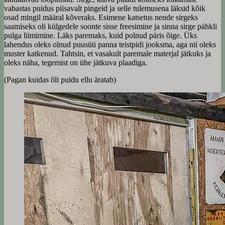
vabastas puidus piisavalt pingeid ja selle tulemusena läksid kõik
osad mingil määral kõveraks. Esimene katsetus nende sirgeks
saamiseks oli külgedele soonte sisse freesimine ja sinna sirge pähkli
pulga liimimine. Läks paremaks, kuid polnud päris õige. Üks
lahendus oleks olnud puusüü panna teistpidi jooksma, aga nii oleks
muster katkenud. Tahtsin, et vasakult paremale materjal jätkuks ja
oleks näha, tegemist on ühe jätkuva plaadiga.
(Pagan kuidas õli puidu ellu äratab)