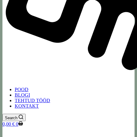
POOD
BLOGI
TEHTUD TÖÖD
KONTAKT
Search
Shopping
0,00
€
0
cart