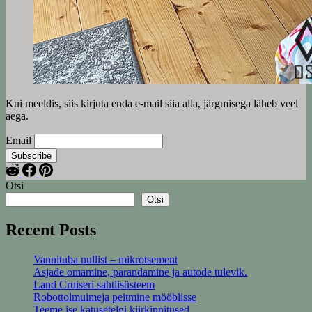
Kui meeldis, siis kirjuta enda e-mail siia alla, järgmisega läheb veel
aega.
Email
Otsi
Otsi
Recent Posts
Vannituba nullist – mikrotsement
Asjade omamine, parandamine ja autode tulevik.
Land Cruiseri sahtlisüsteem
Robottolmuimeja peitmine mööblisse
Teeme ise katusetelgi kiirkinnitused