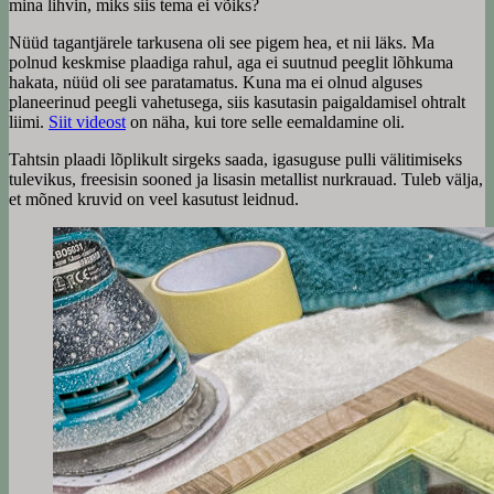
mina lihvin, miks siis tema ei võiks?
Nüüd tagantjärele tarkusena oli see pigem hea, et nii läks. Ma
polnud keskmise plaadiga rahul, aga ei suutnud peeglit lõhkuma
hakata, nüüd oli see paratamatus. Kuna ma ei olnud alguses
planeerinud peegli vahetusega, siis kasutasin paigaldamisel ohtralt
liimi.
Siit videost
on näha, kui tore selle eemaldamine oli.
Tahtsin plaadi lõplikult sirgeks saada, igasuguse pulli välitimiseks
tulevikus, freesisin sooned ja lisasin metallist nurkrauad. Tuleb välja,
et mõned kruvid on veel kasutust leidnud.