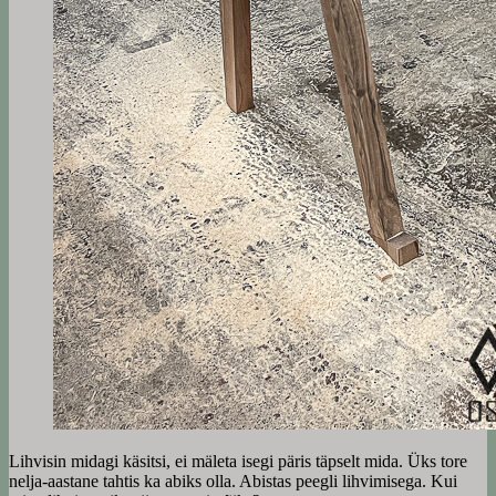
Lihvisin midagi käsitsi, ei mäleta isegi päris täpselt mida. Üks tore
nelja-aastane tahtis ka abiks olla. Abistas peegli lihvimisega. Kui