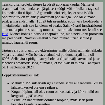
Taaskord sai projekt alguse kaudselt abikaasa kaudu. Ma ise ei
osanud vajadust tunda sellejärgi, sest söögi- või kohvilaua taga sai
kolmedele ilusti õpitud. Aga mulle tehti selgeks, et oma isiklik
õppimisnurk on vajalik ja ähvardati poe lauaga. See oli viimane
piisk ja ma andsin alla. Tütrelt tuli sisendiks, et on vaja koolilauda ja
“meigilauda”, mis see ka olema ei peaks. Sain kõvasti inspiratsiooni
ammutada pinterestist, ning tunnistan, suurimaks innustuseks oli see
laud
. Mõnes kohas tundus ta ebapraktiline, ning neid kohti proovisin
ma parandada. Näiteks vasakul olevad miniatuursed sahtlid ja
raisatud lauasahtli ruum.
Järgnes arvutis plaani projekteerimine, mille põhjal sai materjalikulu
välja arvutatud. Võin öelda, et ainuüksi puidumaterjali kulu oli
600€. Sellepärast pidigi materjal olema täpselt välja arvutatud ja see
tähendas omakorda seda, et midagi ei tohi valesti minna. Tähtajaks
oli 1. september 2024.
Lõppkriteeriumiteks jäid:
Mahutab 15″ sülearvuti igas asendis sahtli alla laadima, kui ka
lahtiselt keskel olevasse pilusse.
Kogu tööpinna all olev ruum on kasutatav ja kõik riiulid on
kergesti ligipääsetavad.
Keskel on kahefunktsiooniline tööpind, mida saab püsti
keerates kasutada peeglina.