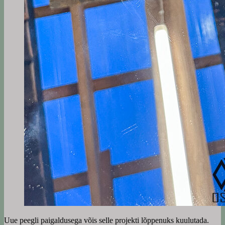
Uue peegli paigaldusega võis selle projekti lõppenuks kuulutada.