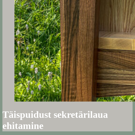
Täispuidust sekretärilaua
ehitamine