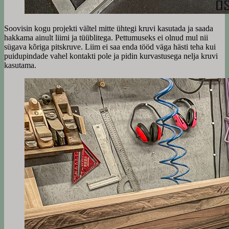
Soovisin kogu projekti vältel mitte ühtegi kruvi kasutada ja saada
hakkama ainult liimi ja tüüblitega. Pettumuseks ei olnud mul nii
sügava kõriga pitskruve. Liim ei saa enda tööd väga hästi teha kui
puidupindade vahel kontakti pole ja pidin kurvastusega nelja kruvi
kasutama.