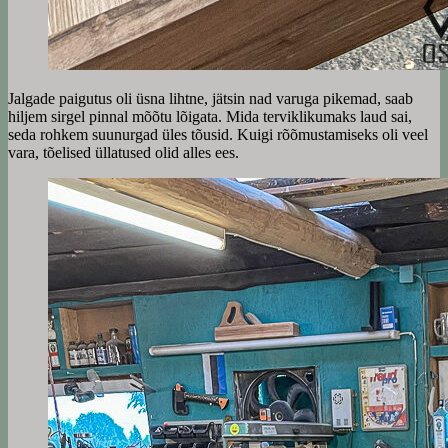
Jalgade paigutus oli üsna lihtne, jätsin nad varuga pikemad, saab
hiljem sirgel pinnal mõõtu lõigata. Mida terviklikumaks laud sai,
seda rohkem suunurgad üles tõusid. Kuigi rõõmustamiseks oli veel
vara, tõelised üllatused olid alles ees.