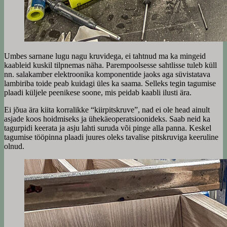
Umbes sarnane lugu nagu kruvidega, ei tahtnud ma ka mingeid
kaableid kuskil tilpnemas näha. Parempoolsesse sahtlisse tuleb küll
nn. salakamber elektroonika komponentide jaoks aga süvistatava
lambiriba toide peab kuidagi üles ka saama. Selleks tegin tagumise
plaadi küljele peenikese soone, mis peidab kaabli ilusti ära.
Ei jõua ära kiita korralikke “kiirpitskruve”, nad ei ole head ainult
asjade koos hoidmiseks ja ühekäeoperatsioonideks. Saab neid ka
tagurpidi keerata ja asju lahti suruda või pinge alla panna. Keskel
tagumise tööpinna plaadi juures oleks tavalise pitskruviga keeruline
olnud.