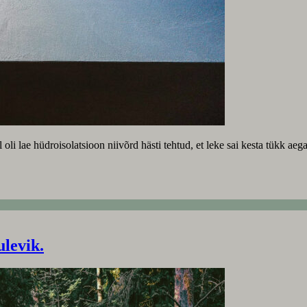
l oli lae hüdroisolatsioon niivõrd hästi tehtud, et leke sai kesta tükk ae
levik.