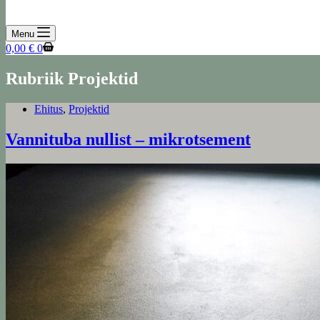
Menu
Shopping
0,00
€
0
cart
Rubriik
Projektid
Ehitus
,
Projektid
Vannituba nullist – mikrotsement