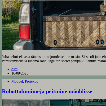
Juba eelmisel aasta rändas minu juurde selline masin. Sisse oli juba e
vamistamiseks ja lühema sahtli taga top secret panipaik. Sahtlite raa
osm
16/09/2025
Mööbel
,
Projektid
Robottolmuimeja peitmine mööblisse