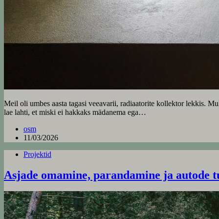
Meil oli umbes aasta tagasi veeavarii, radiaatorite kollektor lekkis. Mu
lae lahti, et miski ei hakkaks mädanema ega…
osm
11/03/2026
Projektid
Asjade omamine, parandamine ja autode tu