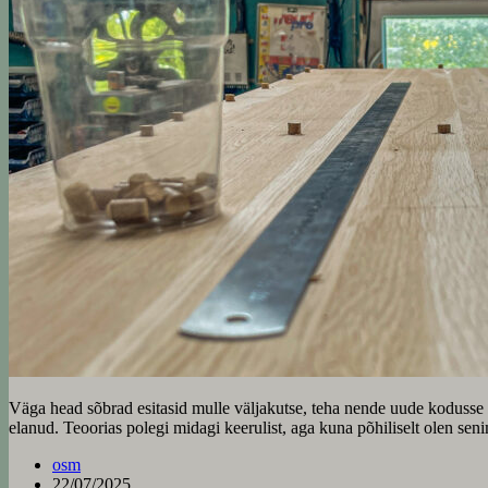
Väga head sõbrad esitasid mulle väljakutse, teha nende uude kodusse k
elanud. Teoorias polegi midagi keerulist, aga kuna põhiliselt olen se
osm
22/07/2025