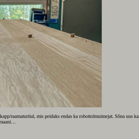
app/raamaturiiul, mis peidaks endas ka robottolmuimejat. Sõna uus kasut
nimaani…