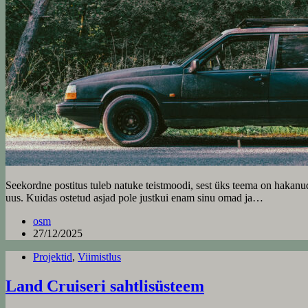
Seekordne postitus tuleb natuke teistmoodi, sest üks teema on hakanu
uus. Kuidas ostetud asjad pole justkui enam sinu omad ja…
osm
27/12/2025
Projektid
,
Viimistlus
Land Cruiseri sahtlisüsteem