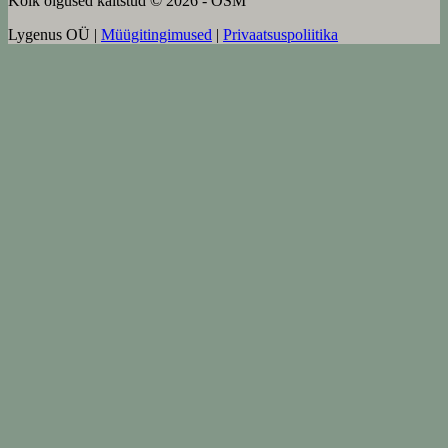
Kõik õigused kaitstud © 2026 - OSM
Lygenus OÜ |
Müügitingimused
|
Privaatsuspoliitika