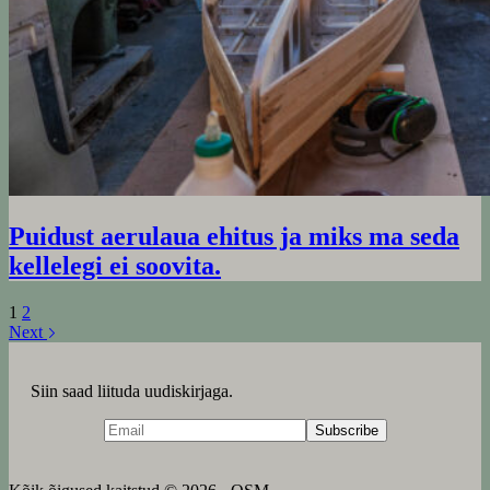
Puidust aerulaua ehitus ja miks ma seda
kellelegi ei soovita.
1
2
Next
Siin saad liituda uudiskirjaga.