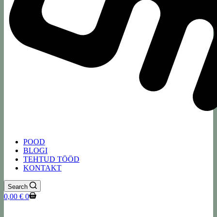
POOD
BLOGI
TEHTUD TÖÖD
KONTAKT
Search
Shopping
0,00
€
0
cart