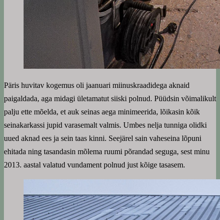
Päris huvitav kogemus oli jaanuari miinuskraadidega aknaid
paigaldada, aga midagi ületamatut siiski polnud. Püüdsin võimalikult
palju ette mõelda, et auk seinas aega minimeerida, lõikasin kõik
seinakarkassi jupid varasemalt valmis. Umbes nelja tunniga olidki
uued aknad ees ja sein taas kinni. Seejärel sain vaheseina lõpuni
ehitada ning tasandasin mõlema ruumi põrandad seguga, sest minu
2013. aastal valatud vundament polnud just kõige tasasem.