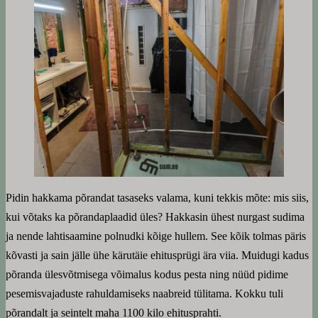
Pidin hakkama põrandat tasaseks valama, kuni tekkis mõte: mis siis,
kui võtaks ka põrandaplaadid üles? Hakkasin ühest nurgast sudima
ja nende lahtisaamine polnudki kõige hullem. See kõik tolmas päris
kõvasti ja sain jälle ühe kärutäie ehitusprügi ära viia. Muidugi kadus
põranda ülesvõtmisega võimalus kodus pesta ning nüüd pidime
pesemisvajaduste rahuldamiseks naabreid tülitama. Kokku tuli
põrandalt ja seintelt maha 1100 kilo ehitusprahti.