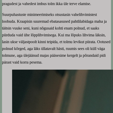
pragudest ja vahedest imbus tolm ikka üle terve elamise.
Suurpuhastuste minimeerimiseks otsustasin vahelihvimistest
loobuda. Kraapisin suuremad ebatasasused pahtlilabidaga maha ja
täitsin vuuke seni, kuni nõgusaid kohti enam polnud, et saaks
piirduda vaid ühe lõpplihvimisega. Kui ma lõpuks lihvima läksin,
lasin ukse väljastpoolt kinni teipida, et tolmu levikut piirata. Ootused
polnud kõrged, aga läks üllatavalt hästi, ruumis sees oli küll väga
tolmune, aga ülejäänud majas pääsesime kergelt ja põrandaid pidi
pärast vaid korra pesema.