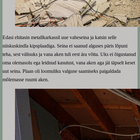
Edasi ehitasin metallkarkassil uue vaheseina ja katsin selle
niiskuskindla kipsplaadiga. Seina ei saanud alguses päris lõpuni
teha, sest välisuks ja vana aken tuli eest ära võtta. Uks ei õigustanud
oma olemasolu ega leidnud kasutust, vana aken aga jäi täpselt keset
uut seina. Plaan oli loomuliku valguse saamiseks paigaldada
mõlemasse ruumi aken.