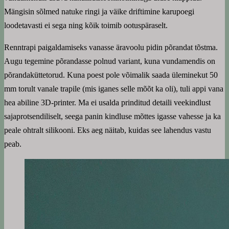
Mängisin sõlmed natuke ringi ja väike driftimine karupoegi
loodetavasti ei sega ning kõik toimib ootuspäraselt.
Renntrapi paigaldamiseks vanasse äravoolu pidin põrandat tõstma.
Augu tegemine põrandasse polnud variant, kuna vundamendis on
põrandaküttetorud. Kuna poest pole võimalik saada üleminekut 50
mm torult vanale trapile (mis iganes selle mõõt ka oli), tuli appi vana
hea abiline 3D-printer. Ma ei usalda prinditud detaili veekindlust
sajaprotsendiliselt, seega panin kindluse mõttes igasse vahesse ja ka
peale ohtralt silikooni. Eks aeg näitab, kuidas see lahendus vastu
peab.