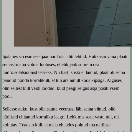
Igatahes sai esimesel jaanuaril ots lahti tehtud. Hakkasin vana plaati
seinast maha võtma lootuses, et ehk jääb suurem osa
hüdroisolatsioonist terveks. Nii hästi siiski ei läinud, plaat oli seina
pandud nõnda korralikult, et tuli ära ainult koos kipsiga. Alguses
olin sellest küll veidi löödud, kuid peagi selgus asja positiivsem
pool.
Sellesse auku, kust olin sauna veetrassi läbi seina viinud, olid
närilised ehitanud korraliku laagri. Lehk mis sealt vastu tuli, oli
kohutav. Teadsin küll, et maja ehitades polnud ma näriliste