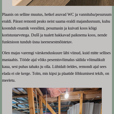
Plaanis on selline muutus, hetkel asuvad WC ja vannituba/pesuruum
eraldi. Pärast remonti peaks neist saama eraldi majandusruum, kuhu
koondub enamik veesõlmi, pesumasin ja kuivati koos kõigi
koristustarvetega. Dušš ja tualett hakkavad paiknema koos, nende
funktsioon tundub üsna iseenesestmõistetav.
Olen majas varemgi värskenduskuure läbi viinud, kuid mitte sellises
mastaabis. Tööde ajal võiks pesemisvõimalus säilida võimalikult
kaua, sest puhas tahaks ju olla. Lühidalt öeldes, remondi ajal sees
elada ei ole kerge. Tolm, mis kipsi ja plaatide lõhkumisest tekib, on
meeletu.