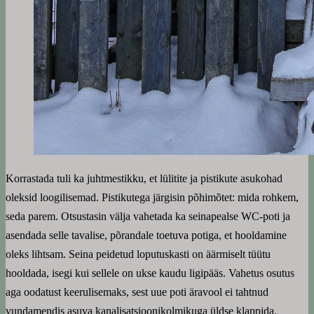
Korrastada tuli ka juhtmestikku, et lülitite ja pistikute asukohad
oleksid loogilisemad. Pistikutega järgisin põhimõtet: mida rohkem,
seda parem. Otsustasin välja vahetada ka seinapealse WC-poti ja
asendada selle tavalise, põrandale toetuva potiga, et hooldamine
oleks lihtsam. Seina peidetud loputuskasti on äärmiselt tüütu
hooldada, isegi kui sellele on ukse kaudu ligipääs. Vahetus osutus
aga oodatust keerulisemaks, sest uue poti äravool ei tahtnud
vundamendis asuva kanalisatsioonikolmikuga üldse klappida.