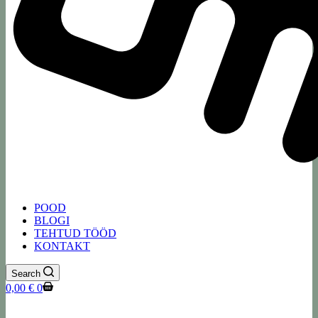
POOD
BLOGI
TEHTUD TÖÖD
KONTAKT
Search
Shopping
0,00
€
0
cart