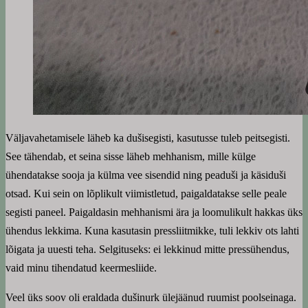
Väljavahetamisele läheb ka dušisegisti, kasutusse tuleb peitsegisti.
See tähendab, et seina sisse läheb mehhanism, mille külge
ühendatakse sooja ja külma vee sisendid ning peaduši ja käsiduši
otsad. Kui sein on lõplikult viimistletud, paigaldatakse selle peale
segisti paneel. Paigaldasin mehhanismi ära ja loomulikult hakkas üks
ühendus lekkima. Kuna kasutasin pressliitmikke, tuli lekkiv ots lahti
lõigata ja uuesti teha. Selgituseks: ei lekkinud mitte pressühendus,
vaid minu tihendatud keermesliide.
Veel üks soov oli eraldada dušinurk ülejäänud ruumist poolseinaga.