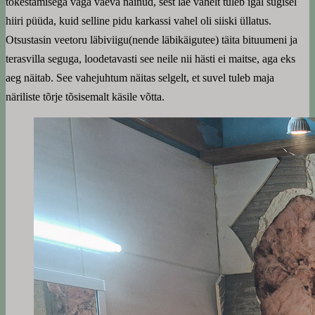
tõkestamisega väga vaeva näinud, sest lae vahelt tuleb igal sügisel
hiiri püüda, kuid selline pidu karkassi vahel oli siiski üllatus.
Otsustasin veetoru läbiviigu(nende läbikäigutee) täita bituumeni ja
terasvilla seguga, loodetavasti see neile nii hästi ei maitse, aga eks
aeg näitab. See vahejuhtum näitas selgelt, et suvel tuleb maja
näriliste tõrje tõsisemalt käsile võtta.