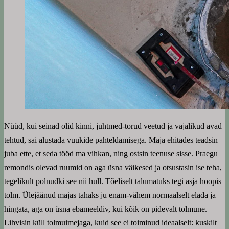
Nüüd, kui seinad olid kinni, juhtmed-torud veetud ja vajalikud avad
tehtud, sai alustada vuukide pahteldamisega. Maja ehitades teadsin
juba ette, et seda tööd ma vihkan, ning ostsin teenuse sisse. Praegu
remondis olevad ruumid on aga üsna väikesed ja otsustasin ise teha,
tegelikult polnudki see nii hull. Tõeliselt talumatuks tegi asja hoopis
tolm. Ülejäänud majas tahaks ju enam-vähem normaalselt elada ja
hingata, aga on üsna ebameeldiv, kui kõik on pidevalt tolmune.
Lihvisin küll tolmuimejaga, kuid see ei toiminud ideaalselt: kuskilt