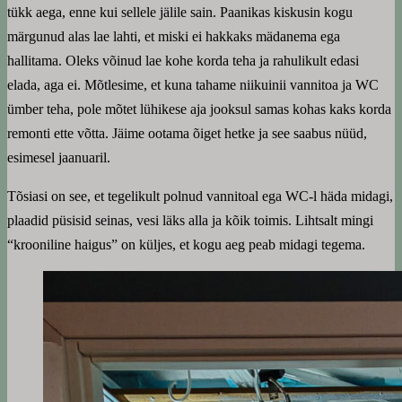
tükk aega, enne kui sellele jälile sain. Paanikas kiskusin kogu
märgunud alas lae lahti, et miski ei hakkaks mädanema ega
hallitama. Oleks võinud lae kohe korda teha ja rahulikult edasi
elada, aga ei. Mõtlesime, et kuna tahame niikuinii vannitoa ja WC
ümber teha, pole mõtet lühikese aja jooksul samas kohas kaks korda
remonti ette võtta. Jäime ootama õiget hetke ja see saabus nüüd,
esimesel jaanuaril.
Tõsiasi on see, et tegelikult polnud vannitoal ega WC-l häda midagi,
plaadid püsisid seinas, vesi läks alla ja kõik toimis. Lihtsalt mingi
“krooniline haigus” on küljes, et kogu aeg peab midagi tegema.